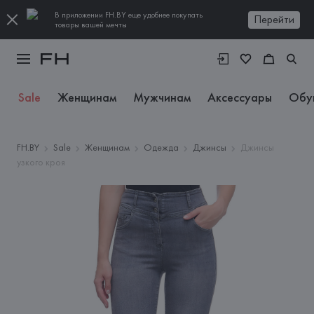
В приложении FH.BY еще удобнее покупать
Перейти
товары вашей мечты
Sale
Женщинам
Мужчинам
Аксессуары
Обу
FH.BY
Sale
Женщинам
Одежда
Джинсы
Джинсы
узкого кроя