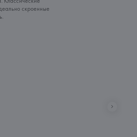
. Классические 
деально скроенные 
ь.