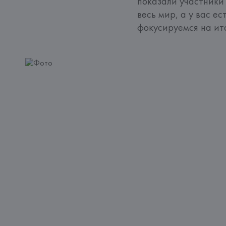
показали участники 
весь мир, а у вас ес
фокусируемся на ита