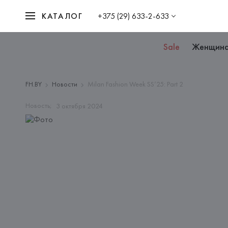
КАТАЛОГ
+375 (29) 633-2-633
Sale
Женщин
FH.BY
Новости
Milan Fashion Week SS’25: Part 2
Новость;
3
октября
2024