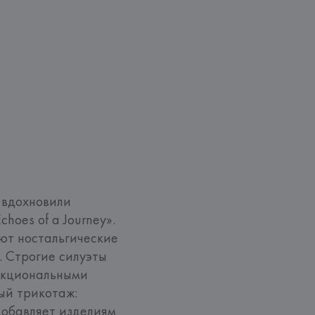
вдохновили 
oes of a Journey». 
т ностальгические 
 Строгие силуэты 
нкциональными 
й трикотаж: 
обавляет изделиям 