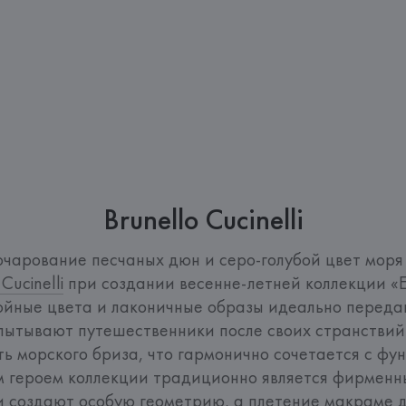
Brunello Cucinelli
очарование песчаных дюн и серо-голубой цвет моря 
 Cucinelli
 при создании весенне-летней коллекции «Ech
йные цвета и лаконичные образы идеально передаю
пытывают путешественники после своих странствий.
ть морского бриза, что гармонично сочетается с фу
м героем коллекции традиционно является фирменны
 создают особую геометрию, а плетение макраме д