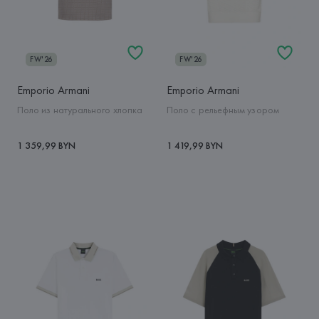
FW'26
FW'26
Emporio Armani
Emporio Armani
Поло из натурального хлопка
Поло с рельефным узором
1 359,99 BYN
1 419,99 BYN