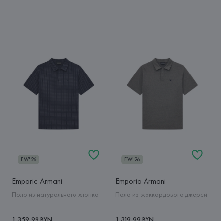
FW'26
FW'26
Emporio Armani
Emporio Armani
Поло из натурального хлопка
Поло из жаккардового джерси
1 359,99 BYN
1 319,99 BYN