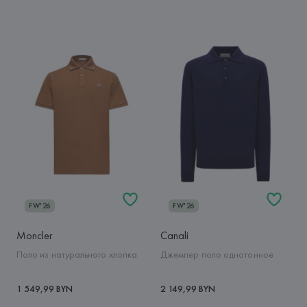
FW'26
FW'26
Moncler
Canali
Поло из натурального хлопка
Джемпер поло однотонное
1 549,99 BYN
2 149,99 BYN