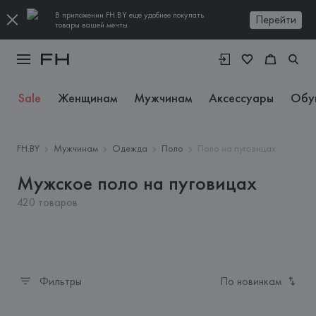
В приложении FH.BY еще удобнее покупать
Перейти
товары вашей мечты
Sale
Женщинам
Мужчинам
Аксессуары
Обу
FH.BY
Мужчинам
Одежда
Поло
Поло на пуговицах
Мужское поло на пуговицах
420 товаров
Фильтры
По новинкам