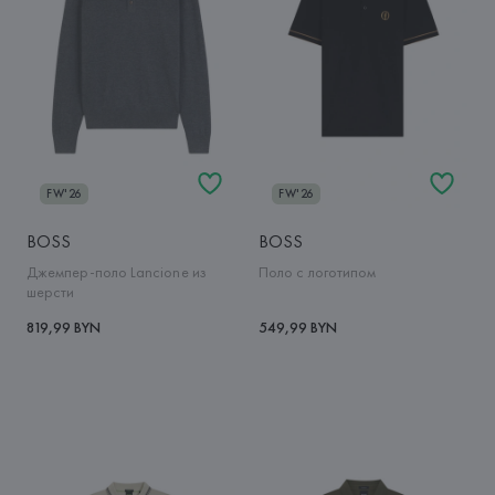
FW'26
FW'26
BOSS
BOSS
Джемпер-поло Lancione из
Поло с логотипом
шерсти
819,99 BYN
549,99 BYN