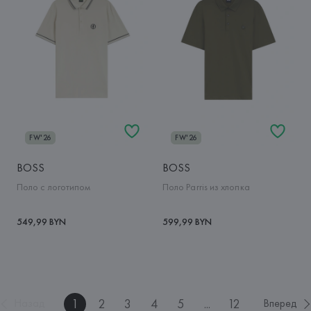
FW'26
FW'26
BOSS
BOSS
Поло с логотипом
Поло Parris из хлопка
549,99 BYN
599,99 BYN
1
2
3
4
5
...
12
Назад
Вперед