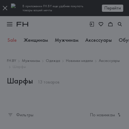
В приложении FH.BY еще удобнее покупать
Перейти
товары вашей мечты
Sale
Женщинам
Мужчинам
Аксессуары
Обу
FH.BY
Мужчинам
Одежда
Новинки недели
Аксессуары
Шарфы
Шарфы
13 товаров
Фильтры
По новинкам