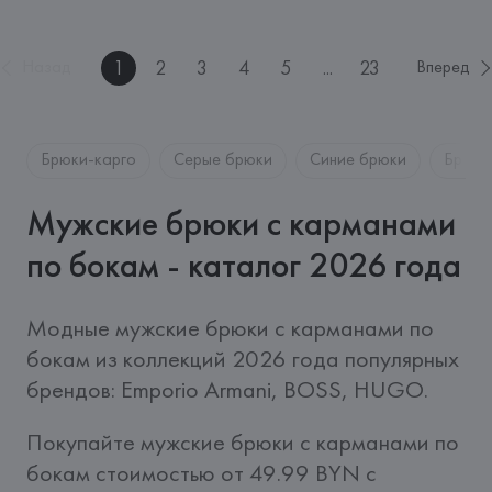
1
2
3
4
5
...
23
Назад
Вперед
Брюки-карго
Серые брюки
Синие брюки
Брюки
Мужские брюки с карманами
по бокам - каталог 2026 года
Модные мужские брюки с карманами по 
бокам из коллекций 2026 года популярных 
брендов: Emporio Armani, BOSS, HUGO.
Покупайте мужские брюки с карманами по 
бокам стоимостью от 49.99 BYN c 