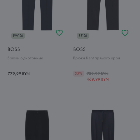
FW'26
SS'26
BOSS
BOSS
Брюки однотонные
Брюки Kent прямого кроя
779,99 BYN
739,99 BYN
35%
469,99 BYN