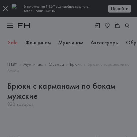
В приложении FH.BY еще удобнее покупать
Перейти
товары вашей мечты
Sale
Женщинам
Мужчинам
Аксессуары
Обу
FH.BY
Мужчинам
Одежда
Брюки
Брюки с карманами по
бокам
Брюки с карманами по бокам
мужские
820 товаров