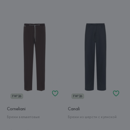
FW'26
FW'26
Corneliani
Canali
Брюки вельветовые
Брюки из шерсти с кулиской