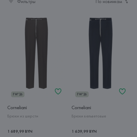
Фильтры
По новинкам
FW'26
FW'26
Corneliani
Corneliani
Брюки из шерсти
Брюки вельветовые
1 689,99 BYN
1 639,99 BYN