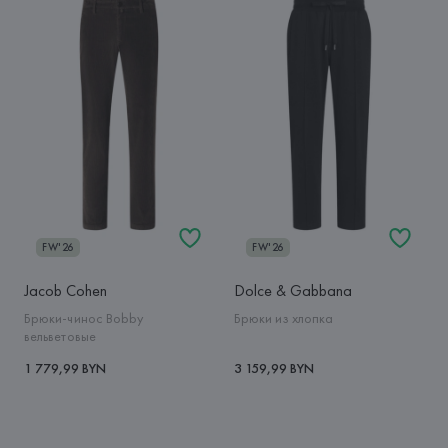
FW'26
FW'26
Jacob Cohen
Dolce & Gabbana
Брюки-чинос Bobby
Брюки из хлопка
вельветовые
1 779,99 BYN
3 159,99 BYN