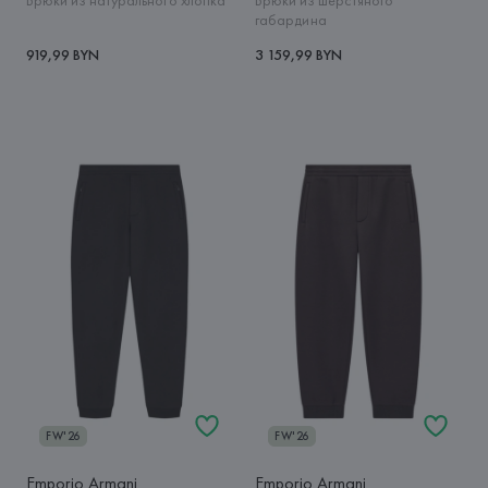
Брюки из натурального хлопка
Брюки из шерстяного
габардина
919,99 BYN
3 159,99 BYN
FW'26
FW'26
Emporio Armani
Emporio Armani