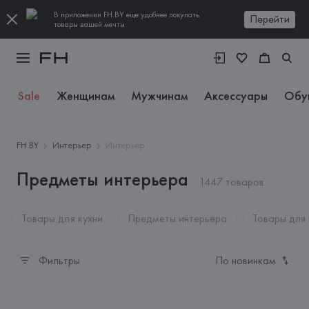
В приложении FH.BY еще удобнее покупать
Перейти
товары вашей мечты
Sale
Женщинам
Мужчинам
Аксессуары
Обу
FH.BY
Интерьер
Интерьер
Предметы интерьера
1447 товаров
Товары для кухни
Предметы интерьера
Товары для
Фильтры
По новинкам