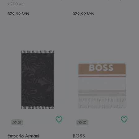
х 200 мл
379,99 BYN
379,99 BYN
SS'26
SS'26
Emporio Armani
BOSS