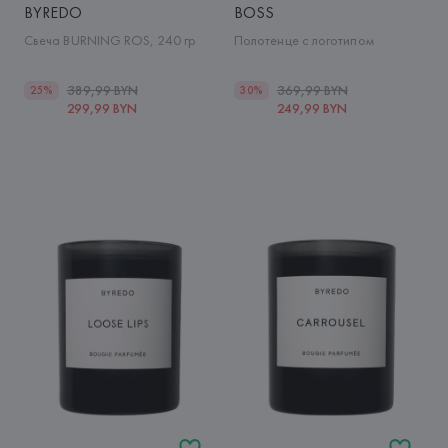
BYREDO
BOSS
Свеча BURNING ROS, 240 гр
Полотенце с логотипом
389,99 BYN
369,99 BYN
25%
30%
299,99 BYN
249,99 BYN