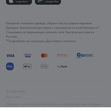
в App Store
в Google Play
Интернет-магазин одежды, обуви и аксессуаров мировых
брендов. Бесплатная доставка с примеркой по всей Беларуси*.
Самовывоз из фирменных салонов сети. Быстрая доставка в
Россию.
*Подробнее на странице «
Доставка и оплата
»
©
2026
FH.BY
Карта сайта
Общество с дополнительной ответственностью «БелВиринея» зарегистрировано
06.04.2006 Минским горисполкомом. УНП 190706320. Юр.адрес: г. Минск, ул.