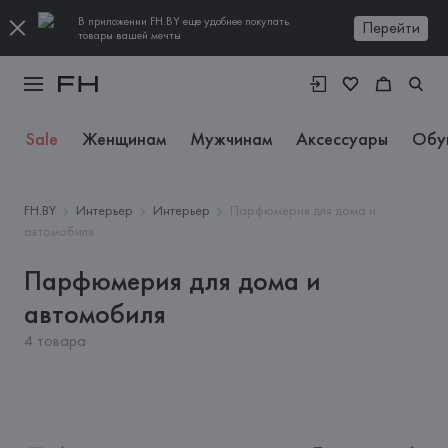
В приложении FH.BY еще удобнее покупать
Перейти
товары вашей мечты
Sale
Женщинам
Мужчинам
Аксессуары
Обу
FH.BY
Интерьер
Интерьер
Парфюмерия для дома и
автомобиля
Парфюмерия для дома и
автомобиля
4 товара