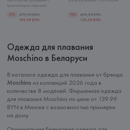
Бюстгальтер купальный с
Трусы купальные с логотипом
треугольными чашками
679,99 BYN
459,99 BYN
70%
70%
199,99 BYN
139,99 BYN
Одежда для плавания
Moschino в Беларуси
В каталоге одежда для плавания от бренда 
Moschino
 из коллекций 2026 года в 
количестве 8 моделей. Фирменная одежда 
для плавания Moschino по цене от 139.99 
BYN в Минске с возможностью примерки 
на дому.
Оригинальная брендовая одежда для 