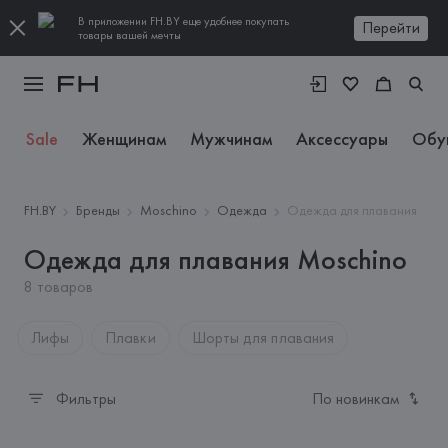
В приложении FH.BY еще удобнее покупать
Перейти
товары вашей мечты
Sale
Женщинам
Мужчинам
Аксессуары
Обу
FH.BY
Бренды
Moschino
Одежда
Одежда для плавания
Одежда для плавания Moschino
8 товаров
Лифы
Плавки
Шорты для плавания
Фильтры
По новинкам