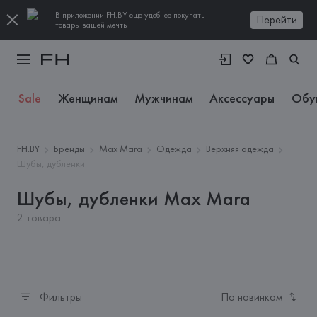
В приложении FH.BY еще удобнее покупать
Перейти
товары вашей мечты
Sale
Женщинам
Мужчинам
Аксессуары
Обу
FH.BY
Бренды
Max Mara
Одежда
Верхняя одежда
Шубы, дубленки
Шубы, дубленки Max Mara
2 товара
Фильтры
По новинкам