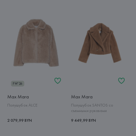
FW'26
Max Mara
Max Mara
Полушубок ALCE
Полушубок SANTOS со
съемными рукавами
2 079,99 BYN
9 449,99 BYN