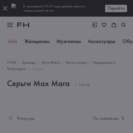
В приложении FH.BY еще удобнее покупать
Перейти
товары вашей мечты
Sale
Женщинам
Мужчинам
Аксессуары
Обу
FH.BY
Бренды
Max Mara
Аксессуары
Украшения и
бижутерия
Серьги
Серьги Max Mara
1 товар
Фильтры
По новинкам