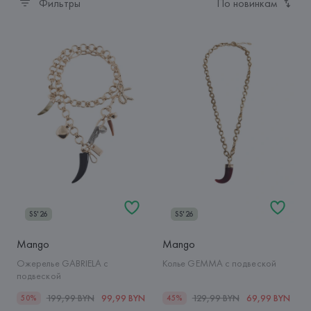
Фильтры
По новинкам
SS'26
SS'26
Mango
Mango
Ожерелье GABRIELA с
Колье GEMMA с подвеской
подвеской
199,99 BYN
99,99 BYN
129,99 BYN
69,99 BYN
50%
45%