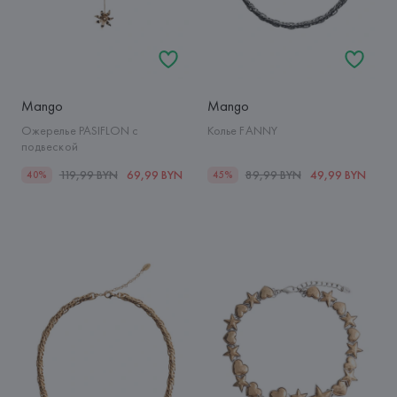
Mango
Mango
Ожерелье PASIFLON с
Колье FANNY
подвеской
119,99 BYN
69,99 BYN
89,99 BYN
49,99 BYN
40%
45%