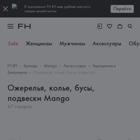
В приложении FH.BY еще удобнее покупать
Перейти
товары вашей мечты
Sale
Женщинам
Мужчинам
Аксессуары
Обу
FH.BY
Бренды
Mango
Аксессуары
Украшения и
бижутерия
Ожерелья, колье, бусы, подвески
Ожерелья, колье, бусы,
подвески Mango
67 товаров