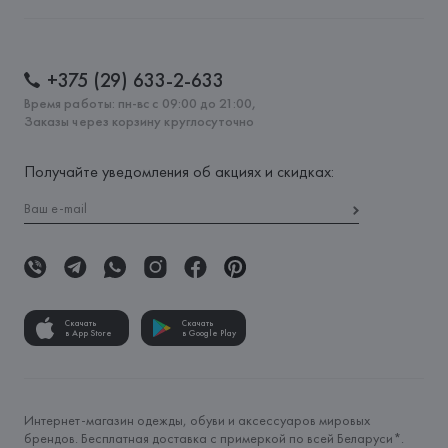
+375 (29) 633-2-633
Время работы: пн-вс с 09:00 до 21:00,
Заказы через корзину круглосуточно
Получайте уведомления об акциях и скидках:
Скачать
Скачать
в App Store
в Google Play
Интернет-магазин одежды, обуви и аксессуаров мировых
брендов. Бесплатная доставка с примеркой по всей Беларуси*.