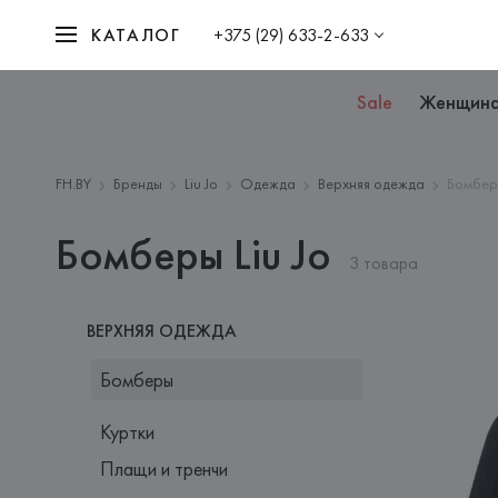
КАТАЛОГ
+375 (29) 633-2-633
Sale
Женщин
FH.BY
Бренды
Liu Jo
Одежда
Верхняя одежда
Бомбе
Бомберы Liu Jo
3 товара
ВЕРХНЯЯ ОДЕЖДА
Бомберы
Куртки
Плащи и тренчи