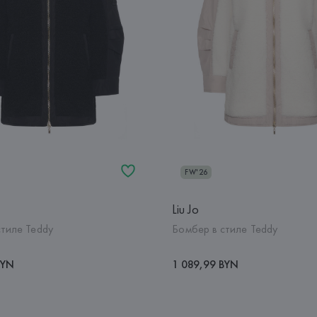
FW'26
Liu Jo
стиле Teddy
Бомбер в стиле Teddy
BYN
1 089,99 BYN