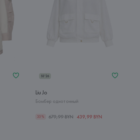
SS'26
Liu Jo
Бомбер однотонный
679,99 BYN
439,99 BYN
35%