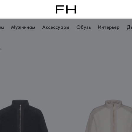
ам
Мужчинам
Аксессуары
Обувь
Интерьер
Д
ры