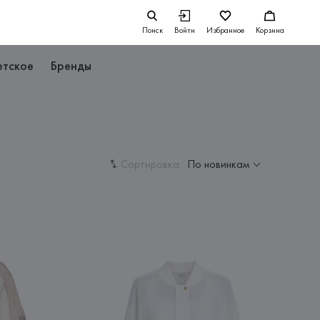
Поиск
Войти
Избранное
Корзина
етское
Бренды
Сортировка:
По новинкам