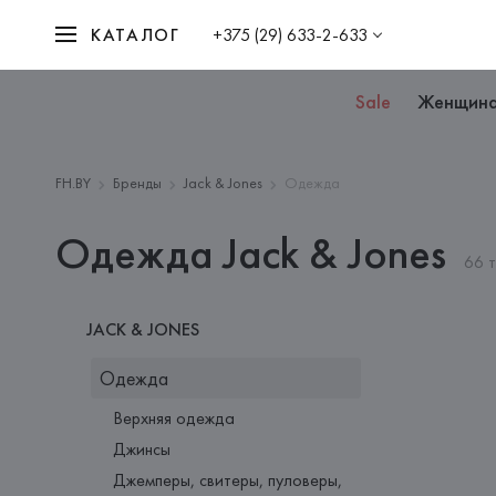
КАТАЛОГ
+375 (29) 633-2-633
Sale
Женщин
FH.BY
Бренды
Jack & Jones
Одежда
Одежда Jack & Jones
66 
JACK & JONES
Одежда
Верхняя одежда
Джинсы
Джемперы, свитеры, пуловеры,