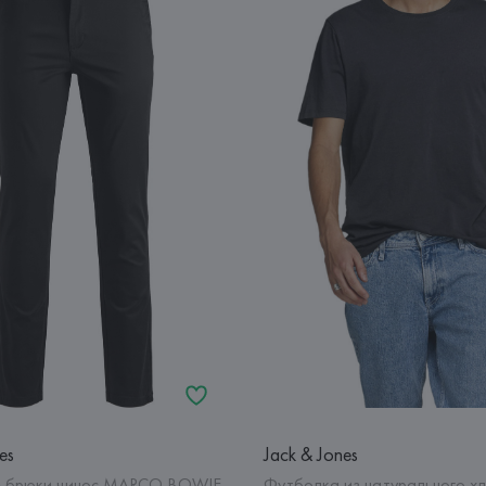
es
Jack & Jones
е брюки чинос MARCO BOWIE
Футболка из натурального х