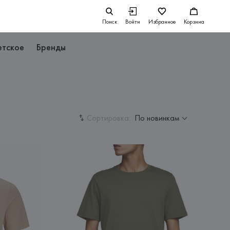
Поиск
Войти
Избранное
Корзина
етское
Бренды
Сортировка:
По новинкам