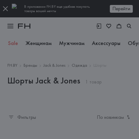
В приложении FH.BY еще удобнее покупать
Перейти
товары вашей мечты
Sale
Женщинам
Мужчинам
Аксессуары
Обу
FH.BY
Бренды
Jack & Jones
Одежда
Шорты
Шорты Jack & Jones
1 товар
Фильтры
По новинкам