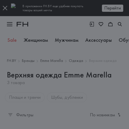
В приложении FH.BY еще удобнее покупать
Перейти
товары вашей мечты
Sale
Женщинам
Мужчинам
Аксессуары
Обу
FH.BY
Бренды
Emme Marella
Одежда
Верхняя одежда
Верхняя одежда Emme Marella
3 товара
Плащи и тренчи
Шубы, дубленки
Фильтры
По новинкам