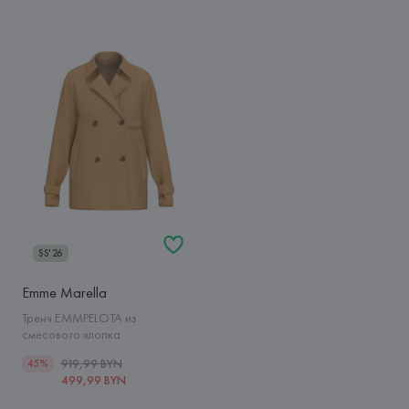
SS'26
Emme Marella
Тренч EMMPELOTA из
смесового хлопка
919,99 BYN
45%
499,99 BYN