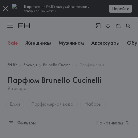
В приложении FH.BY еще удобнее покупать
Перейти
товары вашей мечты
Sale
Женщинам
Мужчинам
Аксессуары
Обу
FH.BY
Бренды
Brunello Cucinelli
Парфюмерия
Парфюм Brunello Cucinelli
9 товаров
Духи
Парфюмерная вода
Наборы
Фильтры
По новинкам