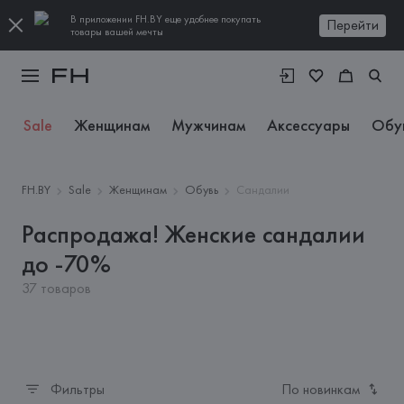
В приложении FH.BY еще удобнее покупать
Перейти
товары вашей мечты
Sale
Женщинам
Мужчинам
Аксессуары
Обу
FH.BY
Sale
Женщинам
Обувь
Сандалии
Распродажа! Женские сандалии
до -70%
37 товаров
Фильтры
По новинкам