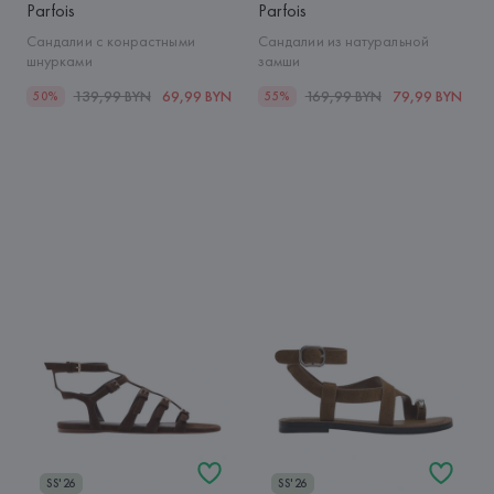
Parfois
Parfois
Сандалии с конрастными
Сандалии из натуральной
шнурками
замши
139,99 BYN
69,99 BYN
169,99 BYN
79,99 BYN
50%
55%
SS'26
SS'26