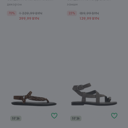
декором
замши
1 339,99 BYN
189,99 BYN
70%
25%
399,99 BYN
139,99 BYN
SS'26
SS'26