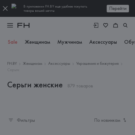
В приложении FH.BY еще удобнее покупать
Перейти
товары вашей мечты
Sale
Женщинам
Мужчинам
Аксессуары
Обу
FH.BY
Женщинам
Аксессуары
Украшения и бижутерия
Серьги
Серьги женские
879 товаров
Фильтры
По новинкам