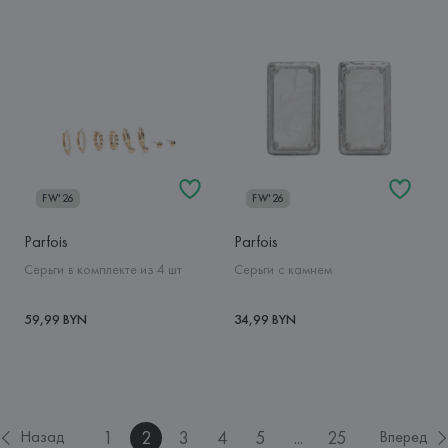
FW'26
FW'26
Parfois
Parfois
Серьги в комплекте из 4 шт
Серьги с камнем
59,99 BYN
34,99 BYN
1
2
3
4
5
...
25
Назад
Вперед