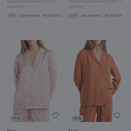
Пижамная рубашка HILDA с
Пижамная рубашка HENRITA с
вышивкой
принтом
124,99 BYN
79,99 BYN
124,99 BYN
79,99 BYN
35%
35%
SS'26
SS'26
Etam
Etam