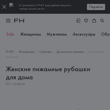
В приложении FH.BY еще удобнее покупать
Перейти
товары вашей мечты
Sale
Женщинам
Мужчинам
Аксессуары
Обу
FH.BY
Женщинам
Одежда
Домашняя одежда
Пижамные
рубашки
Женские пижамные рубашки
для дома
80 товаров