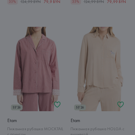
124,99 BYN
79,9 BYN
124,99 BYN
79,99 BYN
35%
35%
SS'26
SS'26
Etam
Etam
Пижамная рубашка MOCKTAIL
Пижамная рубашка HOLGA с
с принтом
вышивкой