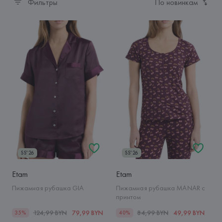
Фильтры
По новинкам
SS'26
SS'26
Etam
Etam
Пижамная рубашка GIA
Пижамная рубашка MANAR с
принтом
124,99 BYN
79,99 BYN
84,99 BYN
49,99 BYN
35%
40%