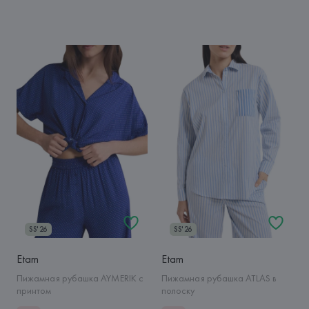
SS'26
SS'26
Etam
Etam
Пижамная рубашка AYMERIK с
Пижамная рубашка ATLAS в
принтом
полоску