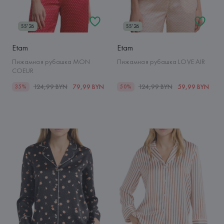
SS'26
SS'26
Etam
Etam
Пижамная рубашка MON
Пижамная рубашка LOVE AIR
COEUR
124,99 BYN
79,99 BYN
124,99 BYN
59,99 BYN
35%
50%