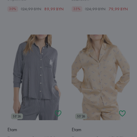
124,99 BYN
89,99 BYN
124,99 BYN
79,99 BYN
30%
35%
SS'26
SS'26
Etam
Etam