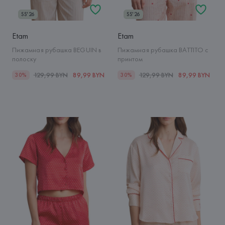
SS'26
SS'26
Etam
Etam
Пижамная рубашка BEGUIN в
Пижамная рубашка BATTITO с
полоску
принтом
129,99 BYN
89,99 BYN
129,99 BYN
89,99 BYN
30%
30%