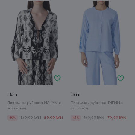
Etam
Etam
Пижамная рубашка NALANI с
Пижамная рубашка IDIENN с
завязками
вышивкой
149,99 BYN
89,99 BYN
149,99 BYN
79,99 BYN
40%
45%