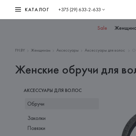
КАТАЛОГ
+375 (29) 633-2-633
Sale
Женщин
FH.BY
Женщинам
Аксессуары
Аксессуары для волос
О
Женские обручи для во
АКСЕССУАРЫ ДЛЯ ВОЛОС
Обручи
Заколки
Повязки