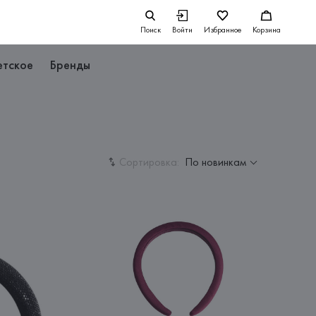
Поиск
Войти
Избранное
Корзина
етское
Бренды
Сортировка:
По новинкам