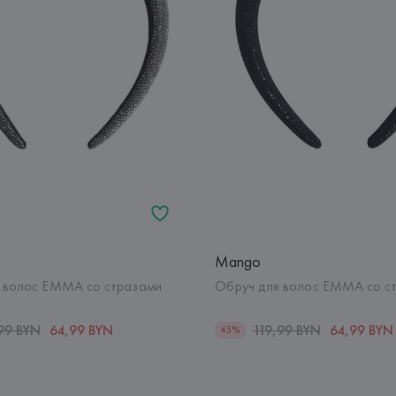
Mango
 волос EMMA со стразами
Обруч для волос EMMA со с
99 BYN
64,99 BYN
119,99 BYN
64,99 BYN
45%