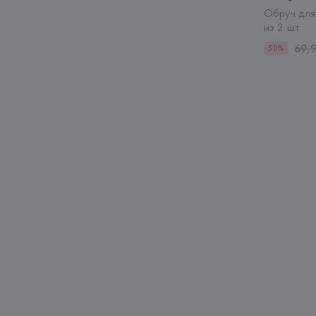
Обруч для
из 2 шт
69,
50%