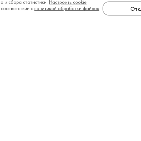
а и сбора статистики.
Настроить cookie
.
Отк
 соответствии с
политикой обработки файлов
а голову 2026
елям
Информация
О компании
 оплата
Наши контакты