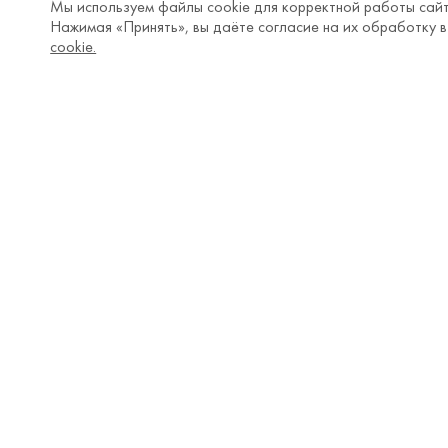
Мы используем файлы cookie для корректной работы сайт
Нажимая «Принять», вы даёте согласие на их обработку в
cookie.
Брендовые женские обручи н
Популярные категории
Покупат
Новости
Отзывы FH
Акции
Доставка и