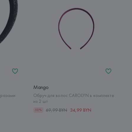
Mango
тразами
Обруч для волос CAROLYN в комплекте
из 2 шт
69,99 BYN
34,99 BYN
50%