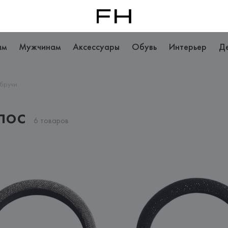
ам
Мужчинам
Аксессуары
Обувь
Интерьер
Д
бручи
лос
6 товаров