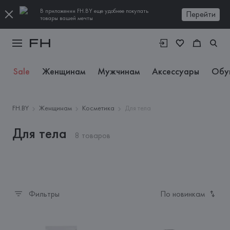
В приложении FH.BY еще удобнее покупать
Перейти
товары вашей мечты
Sale
Женщинам
Мужчинам
Аксессуары
Обу
FH.BY
Женщинам
Косметика
Для тела
Для тела
8 товаров
Фильтры
По новинкам