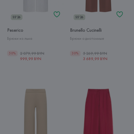
SS'26
SS'26
Peserico
Brunello Cucinelli
Брюки из льна
Брюки однотонные
2 079,99 BYN
5 269,99 BYN
50%
30%
999,99 BYN
3 689,99 BYN