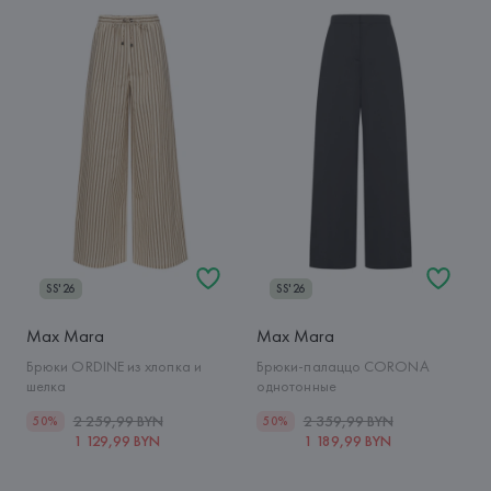
SS'26
SS'26
Max Mara
Max Mara
Брюки ORDINE из хлопка и
Брюки-палаццо CORONA
шелка
однотонные
2 259,99 BYN
2 359,99 BYN
50%
50%
1 129,99 BYN
1 189,99 BYN