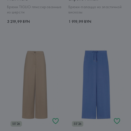
Брюки TIGLIO плиссированные
Брюки-палаццо из эластичной
из шерсти
вискозы
3 219,99 BYN
1 919,99 BYN
SS'26
SS'26