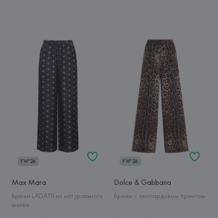
FW'26
FW'26
Max Mara
Dolce & Gabbana
Брюки LADATTI из натурального
Брюки с леопардовым принтом
шелка