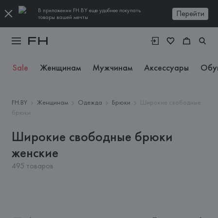
В приложении FH.BY еще удобнее покупать
Перейти
товары вашей мечты
Sale
Женщинам
Мужчинам
Аксессуары
Обу
FH.BY
Женщинам
Одежда
Брюки
Широкие свободные
брюки
Широкие свободные брюки
женские
495 товаров