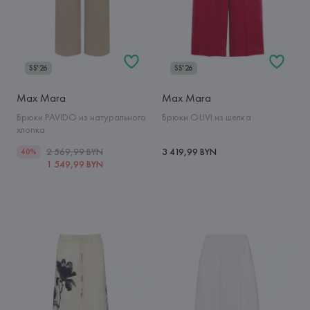
SS'26
SS'26
Max Mara
Max Mara
Брюки PAVIDO из натурального
Брюки OLIVI из шелка
хлопка
2 569,99 BYN
3 419,99 BYN
40%
1 549,99 BYN