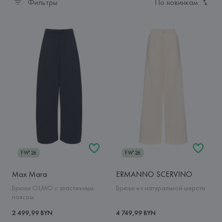
Фильтры
По новинкам
FW'26
FW'26
Max Mara
ERMANNO SCERVINO
Брюки OLMO с эластичным
Брюки из натуральной шерсти
поясом
2 499,99 BYN
4 749,99 BYN