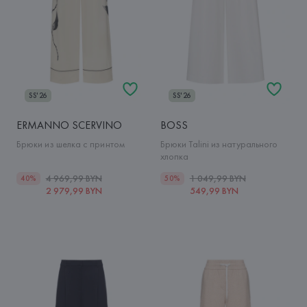
SS'26
SS'26
ERMANNO SCERVINO
BOSS
Брюки из шелка с принтом
Брюки Talini из натурального
хлопка
4 969,99 BYN
1 049,99 BYN
40%
50%
2 979,99 BYN
549,99 BYN