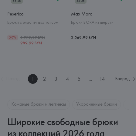
SS'26
SS'26
Peserico
Max Mara
Брюки с эластичным поясом
Брюки BORA из шерсти
1 979,99 BYN
2 569,99 BYN
50%
989,99 BYN
1
2
3
4
5
...
14
Назад
Вперед
Кожаные брюки и леггинсы
Укороченные брюки
Брю
Широкие свободные брюки
из коллекций 2026 года