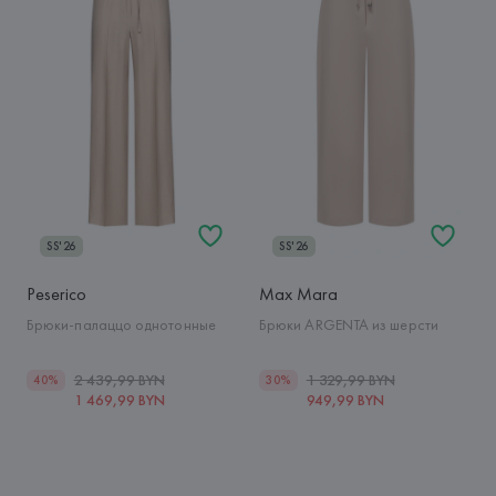
SS'26
SS'26
Peserico
Max Mara
Брюки-палаццо однотонные
Брюки ARGENTA из шерсти
2 439,99 BYN
1 329,99 BYN
40%
30%
1 469,99 BYN
949,99 BYN