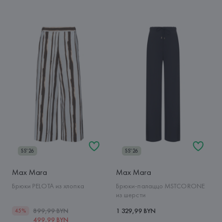
SS'26
SS'26
Max Mara
Max Mara
Брюки PELOTA из хлопка
Брюки-палаццо MSTCORONE
из шерсти
899,99 BYN
1 329,99 BYN
45%
499,99 BYN