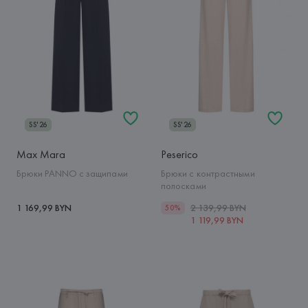
SS'26
SS'26
Max Mara
Peserico
Брюки PANNO с защипами
Брюки с контрастными
полосками
1 169,99 BYN
2 139,99 BYN
50%
1 119,99 BYN