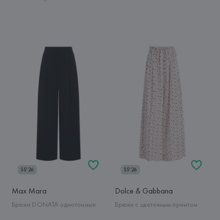
SS'26
SS'26
Max Mara
Dolce & Gabbana
Брюки DONATA однотонные
Брюки с цветочным принтом