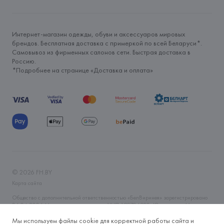
Интернет-магазин одежды, обуви и аксессуаров мировых
брендов. Бесплатная доставка с примеркой по всей Беларуси*.
Самовывоз из фирменных салонов сети. Быстрая доставка в
Россию.
*Подробнее на странице «
Доставка и оплата
»
©
2026
FH.BY
Карта сайта
Общество с дополнительной ответственностью «БелВиринея» зарегистрировано
06.04.2006 Минским горисполкомом. УНП 190706320. Юр.адрес: г. Минск, ул.
Немига, 5, пом. 39. Интернет-магазин fh.by зарегистрирован в Торговом реестре
Мы используем файлы cookie для корректной работы сайта и
Республики Беларусь 14.11.2019 года. Регистрационный номер 465593. Время