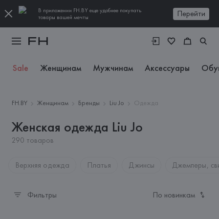
В приложении FH.BY еще удобнее покупать
Перейти
товары вашей мечты
Sale
Женщинам
Мужчинам
Аксессуары
Обу
FH.BY
Женщинам
Бренды
Liu Jo
Одежда
Женская одежда Liu Jo
290 товаров
Верхняя одежда
Платья
Джинсы
Джемперы, св
Фильтры
По новинкам