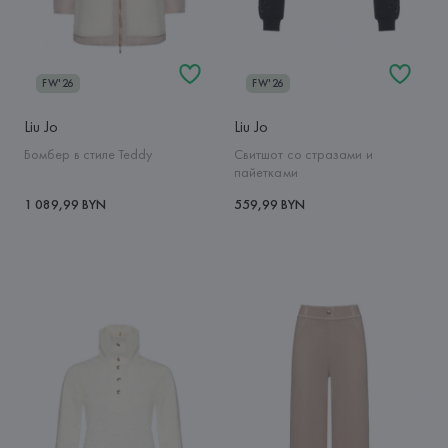
FW'26
FW'26
Liu Jo
Liu Jo
Бомбер в стиле Teddy
Свитшот со стразами и
пайетками
1 089,99 BYN
559,99 BYN