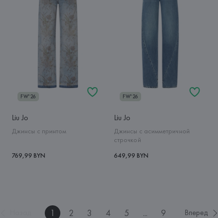
FW'26
FW'26
Liu Jo
Liu Jo
Джинсы с принтом
Джинсы с асимметричной
строчкой
769,99 BYN
649,99 BYN
1
2
3
4
5
...
9
Назад
Вперед