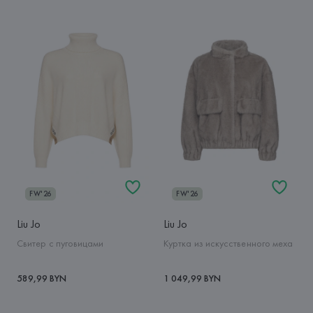
FW'26
FW'26
Liu Jo
Liu Jo
Свитер с пуговицами
Куртка из искусственного меха
589,99 BYN
1 049,99 BYN