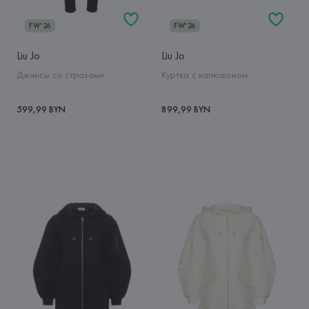
FW'26
FW'26
Liu Jo
Liu Jo
Джинсы со стразами
Куртка с капюшоном
599,99 BYN
899,99 BYN