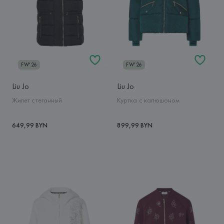
FW'26
FW'26
Liu Jo
Liu Jo
Жилет стеганный
Куртка с капюшоном
649,99 BYN
899,99 BYN