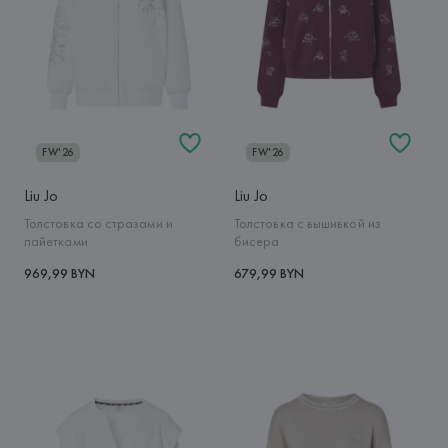
FW'26
FW'26
Liu Jo
Liu Jo
Толстовка со стразами и
Толстовка с вышивкой из
пайетками
бисера
969,99 BYN
679,99 BYN