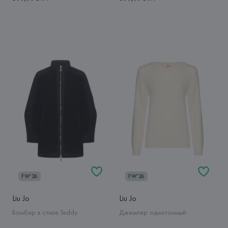
FW'26
FW'26
Liu Jo
Liu Jo
Бомбер в стиле Teddy
Джемпер однотонный