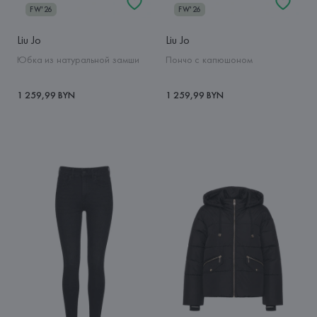
FW'26
FW'26
Liu Jo
Liu Jo
Юбка из натуральной замши
Пончо с капюшоном
1 259,99 BYN
1 259,99 BYN