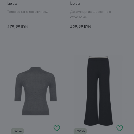
Liu Jo
Liu Jo
Толстовка с логотипом
Джемпер из шерсти со
стразами
479,99 BYN
559,99 BYN
FW'26
FW'26