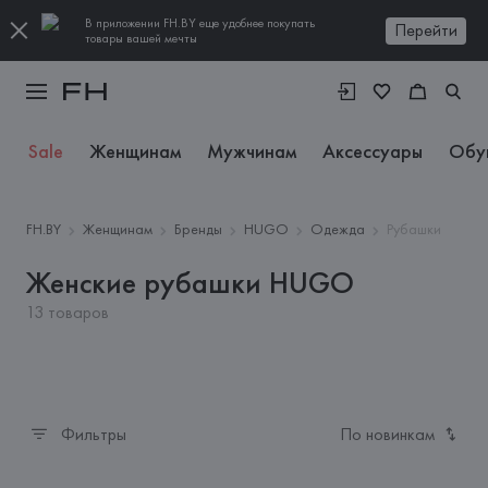
В приложении FH.BY еще удобнее покупать
Перейти
товары вашей мечты
Sale
Женщинам
Мужчинам
Аксессуары
Обу
FH.BY
Женщинам
Бренды
HUGO
Одежда
Рубашки
Женские рубашки HUGO
13 товаров
Фильтры
По новинкам