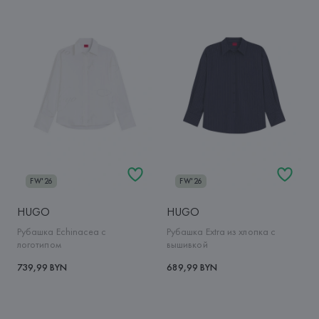
FW'26
FW'26
HUGO
HUGO
Рубашка Echinacea с
Рубашка Extra из хлопка с
логотипом
вышивкой
739,99 BYN
689,99 BYN