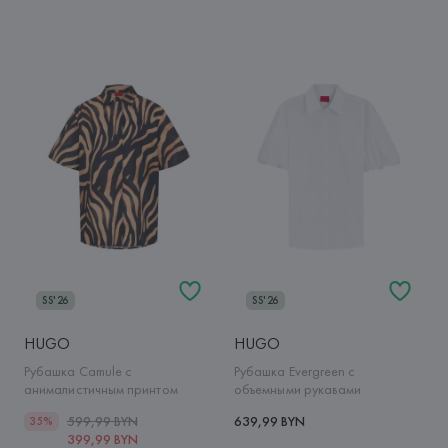
SS'26
SS'26
HUGO
HUGO
Рубашка Camule с
Рубашка Evergreen с
анималистичным принтом
объемными рукавами
599,99 BYN
639,99 BYN
35%
399,99 BYN