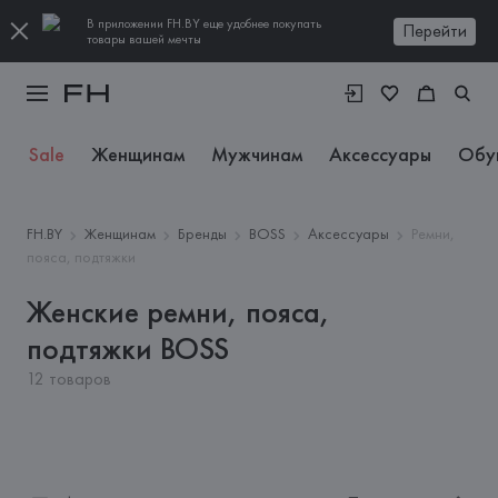
В приложении FH.BY еще удобнее покупать
Перейти
товары вашей мечты
Sale
Женщинам
Мужчинам
Аксессуары
Обу
FH.BY
Женщинам
Бренды
BOSS
Аксессуары
Ремни,
пояса, подтяжки
Женские ремни, пояса,
подтяжки BOSS
12 товаров