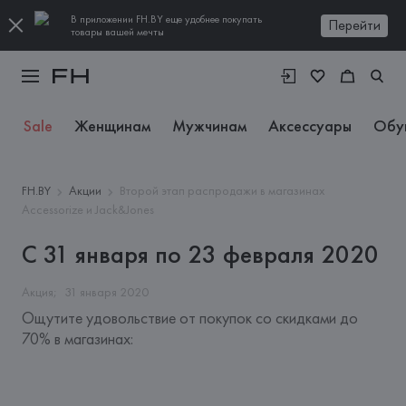
В приложении FH.BY еще удобнее покупать
Перейти
товары вашей мечты
Sale
Женщинам
Мужчинам
Аксессуары
Обу
FH.BY
Акции
Второй этап распродажи в магазинах
Accessorize и Jack&Jones
С 31 января по 23 февраля 2020
Акция;
31
января
2020
Ощутите удовольствие от покупок со скидками до 
70% в магазинах: