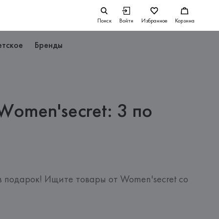
Поиск
Войти
Избранное
Корзина
етское
Бренды
omen'secret: 3 по
в подарок! Ищите товары от Women'secret со 