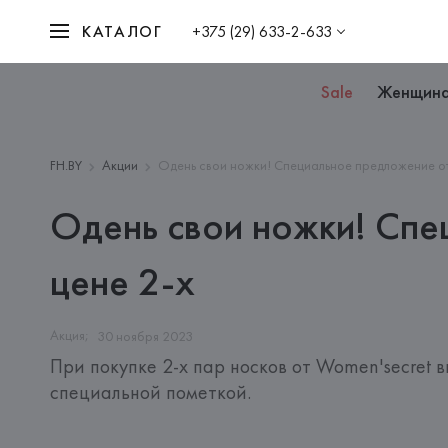
КАТАЛОГ
+375 (29) 633-2-633
Sale
Женщин
FH.BY
Акции
Одень свои ножки! Специальное предложение от 
Одень свои ножки! Спе
цене 2-х
Акция;
30
ноября
2023
При покупке 2-х пар носков от Women'secret 
специальной пометкой.