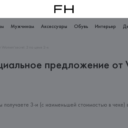
ам
Мужчинам
Аксессуары
Обувь
Интерьер
Д
Women'secret: 3 по цене 2-х
циальное предложение от W
вы получаете 3-и (с наименьшей стоимостью в чеке) 