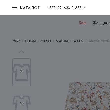
КАТАЛОГ
+375 (29) 633-2-633
Sale
Женщин
FH.BY
Бренды
Mango
Одежда
Шорты
Шорты PARADI