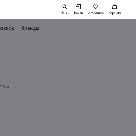
Поиск
Войти
Избранное
Корзина
етское
Бренды
нтом