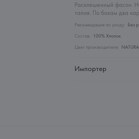
Расклешенный фасон. На
талия. По бокам два ка
Рекомендация по уходу
:
Без 
Состав
:
100% Хлопок
Цвет производителя
:
NATURAL
Импортер
Импортер: 
Общество с дополн
Адрес: 
Республика Беларусь, 22
Производитель: 
MANGO MNG,
Адрес: 
ИСПАНИЯ, 
MANGO MNG, 
Palau-Solità i Plegamans (Barce
Страна происхождения товара