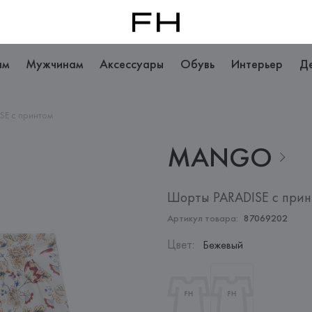
ам
Мужчинам
Аксессуары
Обувь
Интерьер
Д
SE с принтом
MANGO
Шорты PARADISE с при
Артикул товара:
87069202
Цвет
:
Бежевый