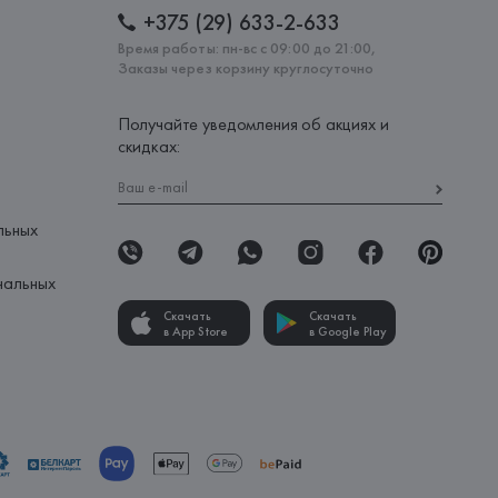
+375 (29) 633-2-633
Время работы: пн-вс с 09:00 до 21:00,
Заказы через корзину круглосуточно
Получайте уведомления об акциях и
скидках:
льных
нальных
Скачать
Скачать
в App Store
в Google Play