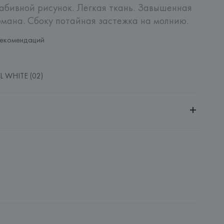
бивной рисунок. Легкая ткань. Завышенная 
рмана. Сбоку потайная застежка на молнию.
рекомендаций
 WHITE (02)
ительной ответственностью "Белмаркетцентр"
0030, г. Минск, ул. Немига, 5, пом. 39, ком. 1
 S.A.
S.A., Via Augusta 10 (Pol. Ind. Riera de Caldes), 08184 
lona),
: 
ИНДИЯ