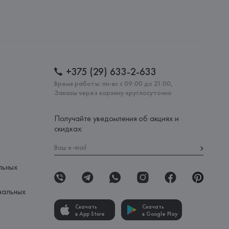
 7330 Brande, Fredskovij,
: 
КИТАЙ
+375 (29) 633-2-633
Время работы: пн-вс с 09:00 до 21:00,
Заказы через корзину круглосуточно
Получайте уведомления об акциях и
скидках:
льных
нальных
Скачать
Скачать
в App Store
в Google Play