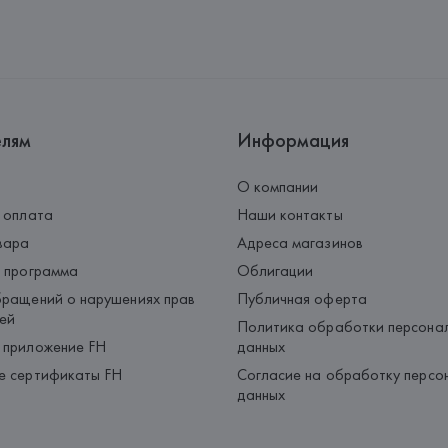
Адрес: 
ДАНИЯ, 
Bestseller A/S,
Страна происхождения товара
елям
Информация
О компании
 оплата
Наши контакты
вара
Адреса магазинов
 программа
Облигации
ращений о нарушениях прав
Публичная оферта
ей
Политика обработки персона
 приложение FH
данных
е сертификаты FH
Согласие на обработку персо
данных