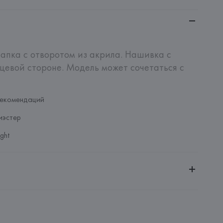
апка с отворотом из акрила. Нашивка с 
цевой стороне. Модель может сочетаться с 
рекомендаций
иэстер
ght
ительной ответственностью "БелВиринея"
20030, г. Минск, ул. Немига, 5, пом. 39