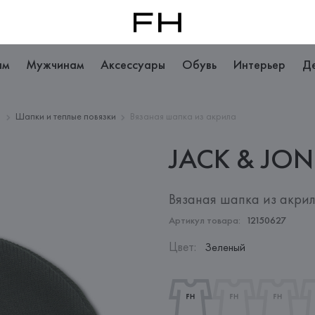
ам
Мужчинам
Аксессуары
Обувь
Интерьер
Д
ы
Шапки и теплые повязки
Вязаная шапка из акрила
JACK &
JON
Вязаная шапка из акри
Артикул товара:
12150627
Цвет
:
Зеленый