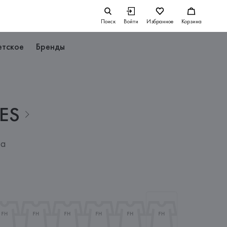
Поиск
Войти
Избранное
Корзина
етское
Бренды
ES
ла