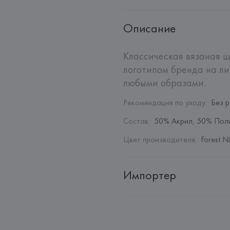
Описание
Классическая вязаная ш
логотипом бренда на ли
любыми образами.
Рекомендация по уходу
:
Без 
Состав
:
50% Акрил, 50% Пол
Цвет производителя
:
Forest Ni
Импортер
Импортер: 
Общество с дополн
Адрес: 
Республика Беларусь, 2
Производитель: 
BESTSELLER