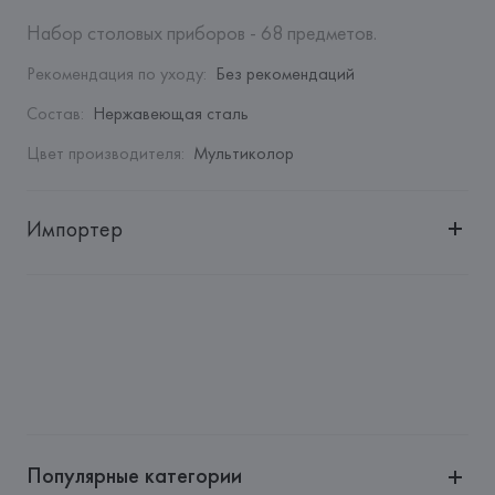
Набор столовых приборов - 68 предметов.
Рекомендация по уходу
:
Без рекомендаций
Состав
:
Нержавеющая сталь
Цвет производителя
:
Мультиколор
Импортер
Импортер: 
Закрытое акционерное общество «Сквирел-
Строй»
Адрес: 
Республика Беларусь, 220035, г. Минск, ул. 
Тимирязева, 72A
Производитель: 
Villeroy & Boch AG
Адрес: 
ГЕРМАНИЯ, 
Villeroy & Boch AG D-66663, Merzig, 
Riffstr: 46, Postfach 100027, Germany
Популярные категории
Страна происхождения товара: 
ИНДОНЕЗИЯ