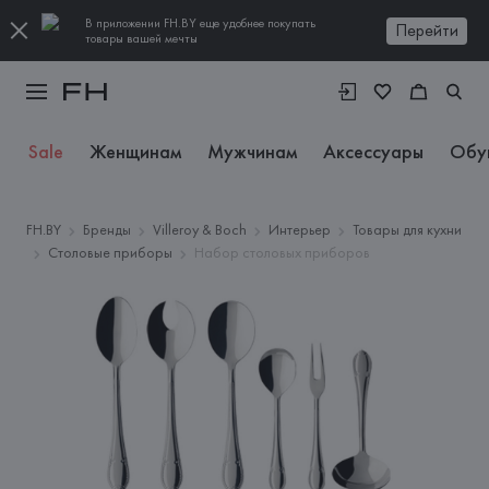
В приложении FH.BY еще удобнее покупать
Перейти
товары вашей мечты
Sale
Женщинам
Мужчинам
Аксессуары
Обу
FH.BY
Бренды
Villeroy & Boch
Интерьер
Товары для кухни
Столовые приборы
Набор столовых приборов