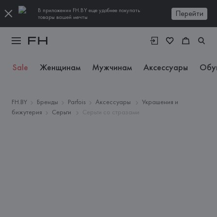
В приложении FH.BY еще удобнее покупать
Перейти
товары вашей мечты
Sale
Женщинам
Мужчинам
Аксессуары
Обу
FH.BY
Бренды
Parfois
Аксессуары
Украшения и
бижутерия
Серьги
Серьги со стразами