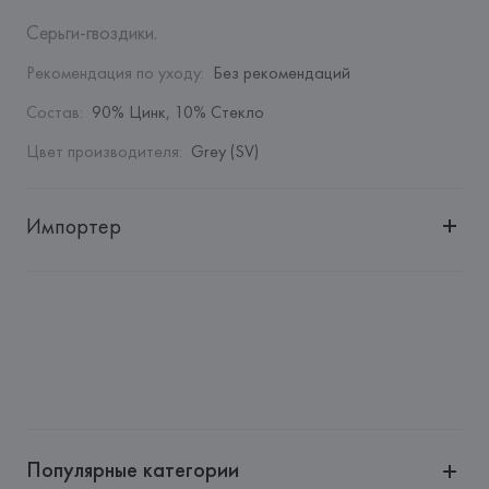
Серьги-гвоздики.
Рекомендация по уходу
:
Без рекомендаций
Состав
:
90% Цинк, 10% Стекло
Цвет производителя
:
Grey (SV)
Импортер
Импортер: 
Общество с дополнительной ответственностью 
"БелВиринея"
Адрес: 
Республика Беларусь, 220030, г. Минск, ул. 
Немига, 5, пом. 39
Производитель: 
Barata & Ramilo, S.A.
Адрес: 
ПОРТУГАЛИЯ, 
Barata & Ramilo, S.A., Rua do Sistelo, 
Lugar de Santegãos. 4435-429 Rio Tinto,
Популярные категории
Страна происхождения товара: 
КИТАЙ