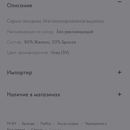
Описание
Серьги-гвоздики. Металлизированная выделка.
Рекомендация по уходу
:
Без рекомендаций
Состав
:
80% Железо, 20% Бронза
Цвет производителя
:
Grey (SV)
Импортер
Импортер: 
Общество с дополнительной ответственностью 
"БелВиринея"
Наличие в магазинах
Адрес: 
Республика Беларусь, 220030, г. Минск, ул. 
Немига, 5, пом. 39
Производитель: 
Barata & Ramilo, S.A.
Адрес: 
ПОРТУГАЛИЯ, 
Barata & Ramilo, S.A., Rua do Sistelo, 
FH.BY
Бренды
Parfois
Аксессуары
Украшения и
Lugar de Santegãos. 4435-429 Rio Tinto,
бижутерия
Серьги
Серьги