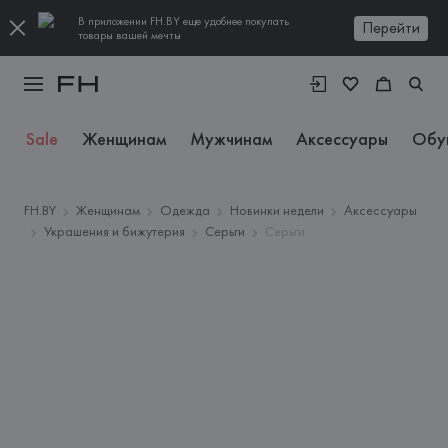
В приложении FH.BY еще удобнее покупать
Перейти
товары вашей мечты
Sale
Женщинам
Мужчинам
Аксессуары
Обу
FH.BY
Женщинам
Одежда
Новинки недели
Аксессуары
Украшения и бижутерия
Серьги
Серьги