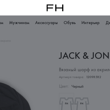
ам
Мужчинам
Аксессуары
Обувь
Интерьер
Д
 акрила
JACK &
JON
Вязаный шарф из акрил
Артикул товара:
12098582
Цвет
:
Черный