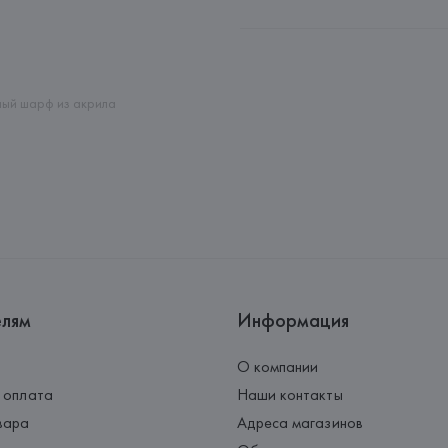
Производитель: 
BESTSELLER
Адрес: 
ДАНИЯ, 
Bestseller A/S,
Страна происхождения товара
ный шарф из акрила
елям
Информация
О компании
 оплата
Наши контакты
вара
Адреса магазинов