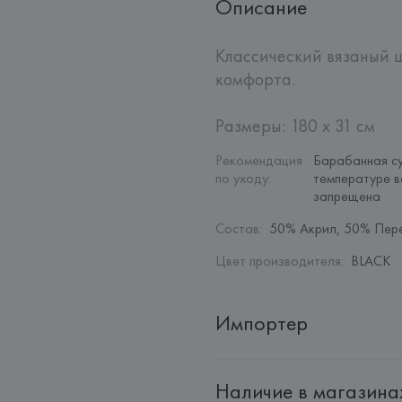
Описание
Классический вязаный 
комфорта.

Размеры: 180 x 31 см
Рекомендация 
Барабанная су
по уходу
:
температуре в
запрещена
Состав
:
50% Акрил, 50% Пер
Цвет производителя
:
BLACK
Импортер
Импортер: 
Общество с дополн
Наличие в магазина
Адрес: 
Республика Беларусь, 2