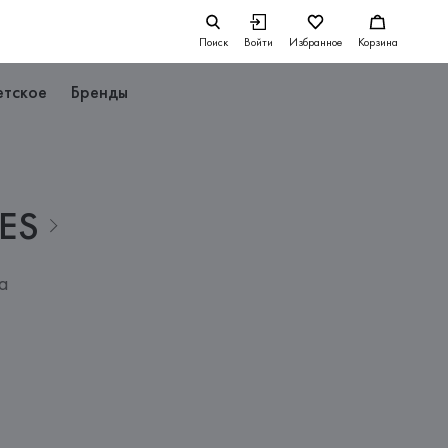
Поиск
Войти
Избранное
Корзина
етское
Бренды
ES
а