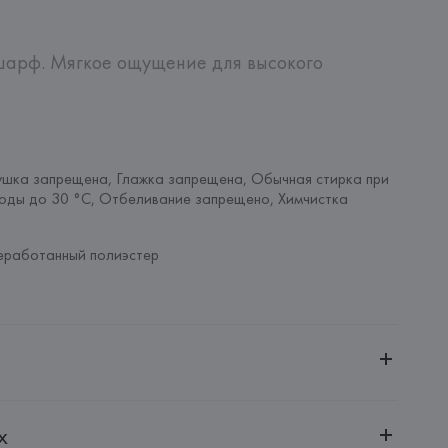
шарф. Мягкое ощущение для высокого 
шка запрещена, Глажка запрещена, Обычная стирка при 
оды до 30 °C, Отбеливание запрещено, Химчистка 
еработанный полиэстер
ительной ответственностью "БелВиринея"
х
20030, г. Минск, ул. Немига, 5, пом. 39