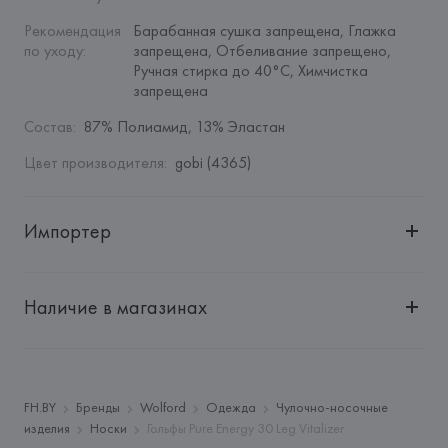
Рекомендация 
Барабанная сушка запрещена, Глажка 
по уходу
:
запрещена, Отбеливание запрещено, 
Ручная стирка до 40°C, Химчистка 
запрещена
Состав
:
87% Полиамид, 13% Эластан
Цвет производителя
:
gobi (4365)
Импортер
Импортер: 
Общество с дополнительной ответственностью 
"БелВиринея"
Наличие в магазинах
Адрес: 
Республика Беларусь, 220030, г. Минск, ул. 
Немига, 5, пом. 39
Производитель: 
WOLFORD AG
Адрес: 
АВСТРИЯ, 
WOLFORD Aktiengesellschaft, 
FH.BY
Бренды
Wolford
Одежда
Чулочно-носочные
Wolfordstrasse 1, A-6900 Bregenz,
изделия
Носки
Гольфы Pure Energy 30 Leg Vitalizer