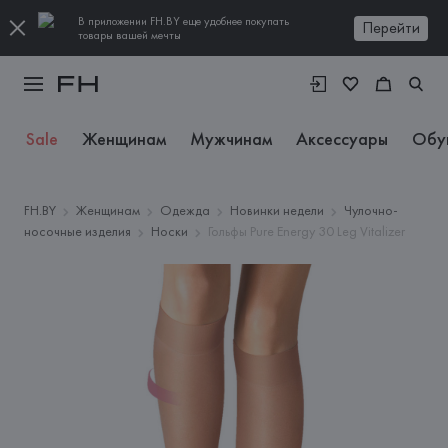
В приложении FH.BY еще удобнее покупать
Перейти
товары вашей мечты
Sale
Женщинам
Мужчинам
Аксессуары
Обу
FH.BY
Женщинам
Одежда
Новинки недели
Чулочно-
носочные изделия
Носки
Гольфы Pure Energy 30 Leg Vitalizer