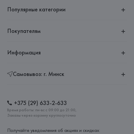
Wolfordstrasse 1, A-6900 Bregenz,
Популярные категории
Страна происхождения товара: 
АВСТРИЯ
Покупателям
Информация
Самовывоз: г. Минск
+375 (29) 633-2-633
Время работы: пн-вс с 09:00 до 21:00,
Заказы через корзину круглосуточно
Получайте уведомления об акциях и скидках: