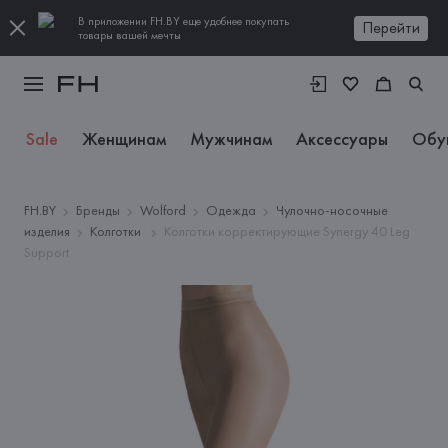
В приложении FH.BY еще удобнее покупать
Перейти
товары вашей мечты
Sale
Женщинам
Мужчинам
Аксессуары
Обу
FH.BY
Бренды
Wolford
Одежда
Чулочно-носочные
изделия
Колготки
Колготки корректирующие Synergy 40 Leg
Support