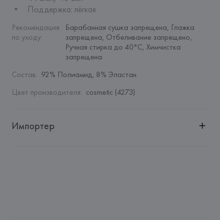
•	Поддержка: лёгкая
Рекомендация 
Барабанная сушка запрещена, Глажка 
по уходу
:
запрещена, Отбеливание запрещено, 
Ручная стирка до 40°C, Химчистка 
запрещена
Состав
:
92% Полиамид, 8% Эластан
Цвет производителя
:
cosmetic (4273)
Импортер
Импортер: 
Общество с дополнительной ответственностью 
"БелВиринея"
Адрес: 
Республика Беларусь, 220030, г. Минск, ул. 
Немига, 5, пом. 39
Производитель: 
WOLFORD AG
Адрес: 
АВСТРИЯ, 
WOLFORD Aktiengesellschaft, 