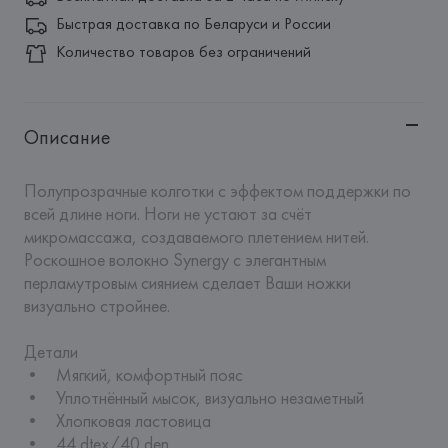
Быстрая доставка по Беларуси и России
Количество товаров без ограничений
Описание
Полупрозрачные колготки с эффектом поддержки по 
всей длине ноги. Ноги не устают за счёт 
микромассажа, создаваемого плетением нитей. 
Роскошное волокно Synergy с элегантным 
перламутровым сиянием сделает Ваши ножки 
визуально стройнее.

Детали

•	Мягкий, комфортный пояс

•	Уплотнённый мысок, визуально незаметный

•	Хлопковая ластовица

•	44 dtex/40 den
