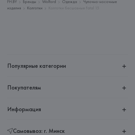
Адрес: 
АВСТРИЯ, 
WOLFORD Aktiengesellschaft, 
FH.BY
Бренды
Wolford
Одежда
Чулочно-носочные
Wolfordstrasse 1, A-6900 Bregenz,
изделия
Колготки
Колготки бесшовные Fatal 15
Страна происхождения товара: 
АВСТРИЯ
Популярные категории
Покупателям
Информация
Самовывоз: г. Минск