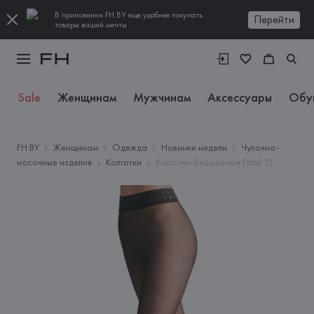
В приложении FH.BY еще удобнее покупать
Перейти
товары вашей мечты
Sale
Женщинам
Мужчинам
Аксессуары
Обу
FH.BY
Женщинам
Одежда
Новинки недели
Чулочно-
носочные изделия
Колготки
Колготки бесшовные Fatal 15