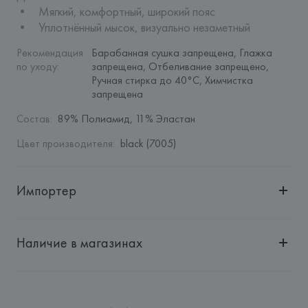
•	Мягкий, комфортный, широкий пояс

•	Уплотнённый мысок, визуально незаметный
Рекомендация 
Барабанная сушка запрещена, Глажка 
по уходу
:
запрещена, Отбеливание запрещено, 
Ручная стирка до 40°C, Химчистка 
запрещена
Состав
:
89% Полиамид, 11% Эластан
Цвет производителя
:
black (7005)
Импортер
Импортер: 
Общество с дополнительной ответственностью 
"БелВиринея"
Наличие в магазинах
Адрес: 
Республика Беларусь, 220030, г. Минск, ул. 
Немига, 5, пом. 39
Производитель: 
WOLFORD AG