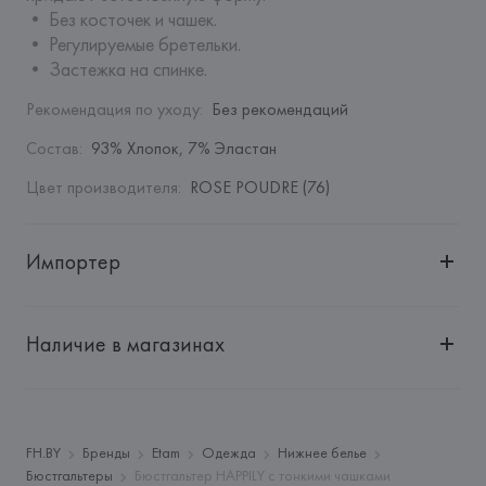
• Без косточек и чашек.

• Регулируемые бретельки.

• Застежка на спинке.
Рекомендация по уходу
:
Без рекомендаций
Состав
:
93% Хлопок, 7% Эластан
Цвет производителя
:
ROSE POUDRE (76)
Импортер
Импортер: 
Общество с дополнительной ответственностью 
"БелВиринея"
Наличие в магазинах
Адрес: 
Республика Беларусь, 220030, г. Минск, ул. 
Немига, 5, пом. 39
Производитель: 
Etam Lingerie SA
Адрес: 
ФРАНЦИЯ, 
Etam Lingerie SA, 57/59 Rue Henri 
FH.BY
Бренды
Etam
Одежда
Нижнее белье
Barbusse 92110 Clichy,
Бюстгальтеры
Бюстгальтер HAPPILY с тонкими чашками