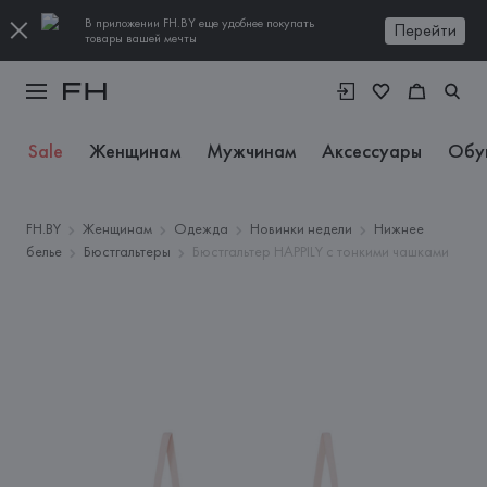
В приложении FH.BY еще удобнее покупать
Перейти
товары вашей мечты
Sale
Женщинам
Мужчинам
Аксессуары
Обу
FH.BY
Женщинам
Одежда
Новинки недели
Нижнее
белье
Бюстгальтеры
Бюстгальтер HAPPILY с тонкими чашками