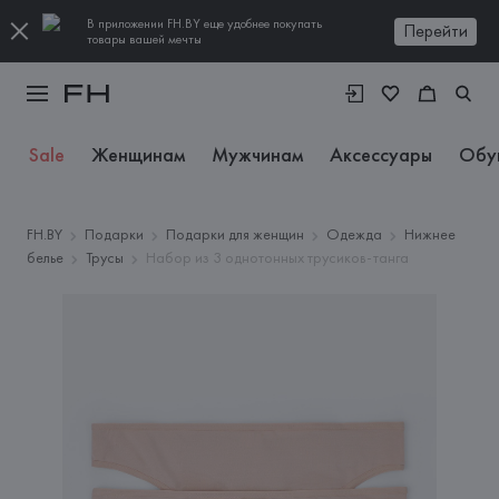
В приложении FH.BY еще удобнее покупать
Перейти
товары вашей мечты
Sale
Женщинам
Мужчинам
Аксессуары
Обу
FH.BY
Подарки
Подарки для женщин
Одежда
Нижнее
белье
Трусы
Набор из 3 однотонных трусиков-танга