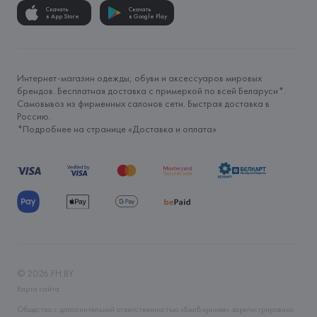
Скачать
Скачать
в App Store
в Google Play
Интернет-магазин одежды, обуви и аксессуаров мировых
брендов. Бесплатная доставка с примеркой по всей Беларуси*.
Самовывоз из фирменных салонов сети. Быстрая доставка в
Россию.
*Подробнее на странице «
Доставка и оплата
»
©
2026
FH.BY
Карта сайта
Общество с дополнительной ответственностью «БелВиринея» зарегистрировано