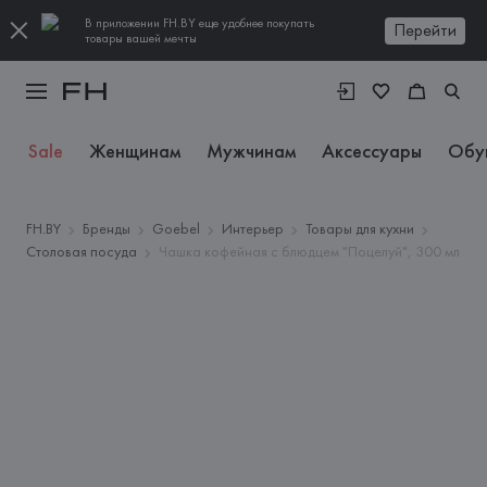
В приложении FH.BY еще удобнее покупать
Перейти
товары вашей мечты
Sale
Женщинам
Мужчинам
Аксессуары
Обу
FH.BY
Бренды
Goebel
Интерьер
Товары для кухни
Столовая посуда
Чашка кофейная с блюдцем "Поцелуй", 300 мл