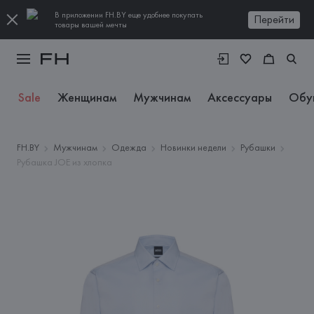
В приложении FH.BY еще удобнее покупать
Перейти
товары вашей мечты
Sale
Женщинам
Мужчинам
Аксессуары
Обу
FH.BY
Мужчинам
Одежда
Новинки недели
Рубашки
Рубашка JOE из хлопка