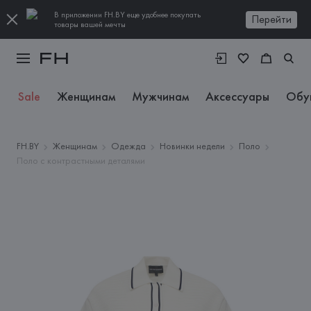
В приложении FH.BY еще удобнее покупать
Перейти
товары вашей мечты
Sale
Женщинам
Мужчинам
Аксессуары
Обу
FH.BY
Женщинам
Одежда
Новинки недели
Поло
Поло с контрастными деталями