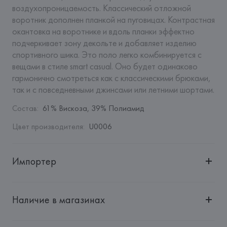
воздухопроницаемость. Классический отложной 
воротник дополнен планкой на пуговицах. Контрастная 
окантовка на воротнике и вдоль планки эффектно 
подчеркивает зону декольте и добавляет изделию 
спортивного шика. Это поло легко комбинируется с 
вещами в стиле smart casual. Оно будет одинаково 
гармонично смотреться как с классическими брюками, 
так и с повседневными джинсами или летними шортами.
Состав
:
61% Вискоза, 39% Полиамид
Цвет производителя
:
U0006
Импортер
Импортер: 
Общество с ограниченной ответственностью 
"Авикойл Интернешнл"
Наличие в магазинах
Адрес: 
Республика Беларусь, 220051, г. Минск, ул. 
Рафиева, д. 64, помещение 2-27