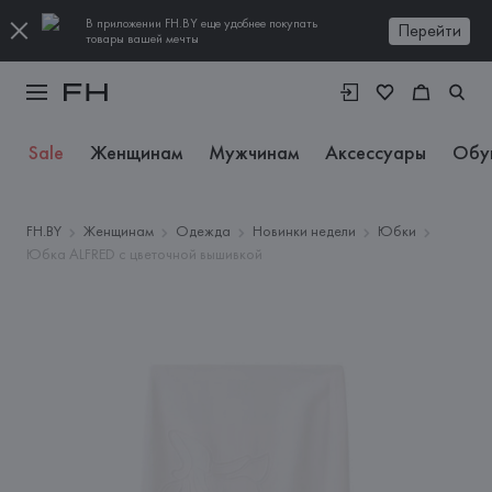
В приложении FH.BY еще удобнее покупать
Перейти
товары вашей мечты
Sale
Женщинам
Мужчинам
Аксессуары
Обу
FH.BY
Женщинам
Одежда
Новинки недели
Юбки
Юбка ALFRED с цветочной вышивкой