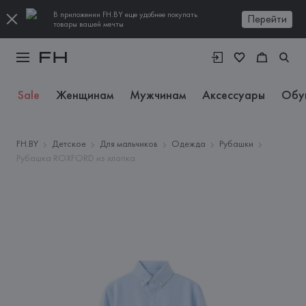
В приложении FH.BY еще удобнее покупать
Перейти
товары вашей мечты
Sale
Женщинам
Мужчинам
Аксессуары
Обу
FH.BY
Детское
Для мальчиков
Одежда
Рубашки
Рубашка ROXFORD из хлопка