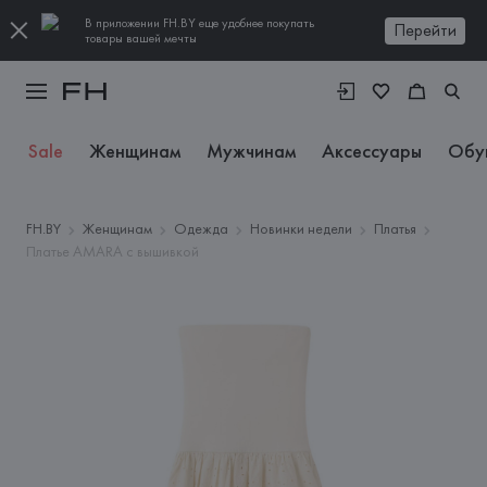
В приложении FH.BY еще удобнее покупать
Перейти
товары вашей мечты
Sale
Женщинам
Мужчинам
Аксессуары
Обу
FH.BY
Женщинам
Одежда
Новинки недели
Платья
Платье AMARA с вышивкой