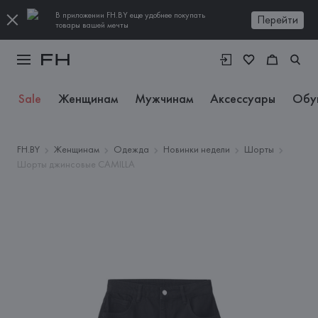
В приложении FH.BY еще удобнее покупать
Перейти
товары вашей мечты
Sale
Женщинам
Мужчинам
Аксессуары
Обу
FH.BY
Женщинам
Одежда
Новинки недели
Шорты
Шорты джинсовые CAMILLA