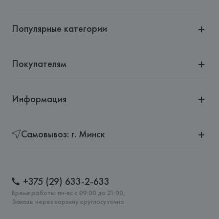
Адрес: 
ИСПАНИЯ, 
MANGO MNG, S.A., Via Augusta 10 
(Pol. Ind. Riera de Caldes), 08184 Palau-Solità i Plegamans 
(Barcelona),
Популярные категории
Страна происхождения товара: 
КИТАЙ
Покупателям
Информация
Самовывоз: г. Минск
+375 (29) 633-2-633
Время работы: пн-вс с 09:00 до 21:00,
Заказы через корзину круглосуточно