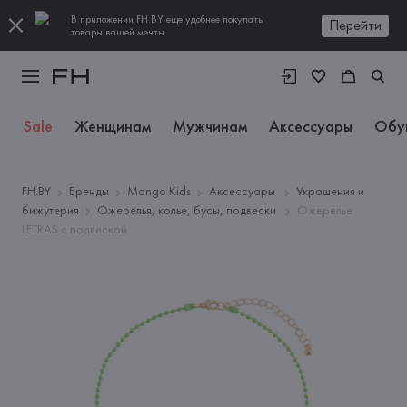
В приложении FH.BY еще удобнее покупать
Перейти
товары вашей мечты
Sale
Женщинам
Мужчинам
Аксессуары
Обу
FH.BY
Бренды
Mango Kids
Аксессуары
Украшения и
бижутерия
Ожерелья, колье, бусы, подвески
Ожерелье
LETRAS с подвеской