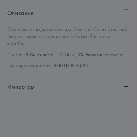
Описание
Ожерелье с подвеской в виде буквы добавит стильный 
акцент в ваши повседневные образы. Застежка-
карабин.
Состав
:
80% Железо, 15% Цинк, 5% Эпоксидная смола
Цвет производителя
:
BRIGHT RED (70)
Импортер
Импортер: 
Общество с дополнительной ответственностью 
"Белмаркетцентр"
Адрес: 
Республика Беларусь, 220030, г. Минск, ул. 
Немига, 5, пом. 39, ком. 1
Производитель: 
MANGO MNG, S.A.