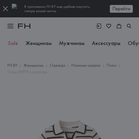
В приложении FH.BY еще удобнее покупать
Перейти
товары вашей мечты
Sale
Женщинам
Мужчинам
Аксессуары
Обу
FH.BY
Женщинам
Одежда
Новинки недели
Поло
Поло MIFFY в полоску