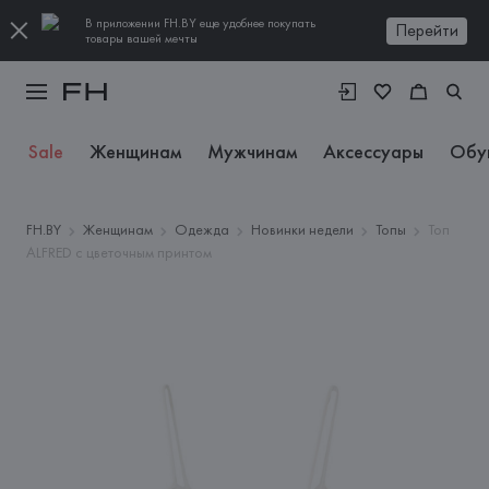
В приложении FH.BY еще удобнее покупать
Перейти
товары вашей мечты
Sale
Женщинам
Мужчинам
Аксессуары
Обу
FH.BY
Женщинам
Одежда
Новинки недели
Топы
Топ
ALFRED с цветочным принтом