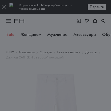
В приложении FH.BY еще удобнее покупать
Перейти
товары вашей мечты
Sale
Женщинам
Мужчинам
Аксессуары
Обу
FH.BY
Женщинам
Одежда
Новинки недели
Джинсы
Джинсы CATHERIN с высокой посадкой